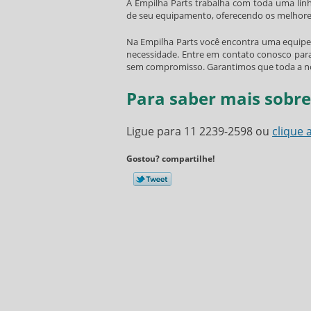
A Empilha Parts trabalha com toda uma li
de seu equipamento, oferecendo os melhores
Na Empilha Parts você encontra uma equipe 
necessidade. Entre em contato conosco par
sem compromisso. Garantimos que toda a nos
Para saber mais sobre
Ligue para
11 2239-2598
ou
clique 
Gostou? compartilhe!