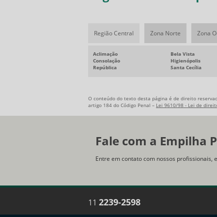
Região Central
Zona Norte
Zona O
Aclimação
Bela Vista
Consolação
Higienópolis
República
Santa Cecília
O conteúdo do texto desta página é de direito reservad
artigo 184 do Código Penal –
Lei 9610/98 - Lei de direi
Fale com a Empilha P
Entre em contato com nossos profissionais, 
2239-2598
11