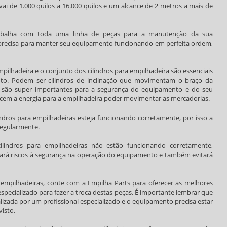
i de 1.000 quilos a 16.000 quilos e um alcance de 2 metros a mais de
abalha com toda uma linha de peças para a manutenção da sua
 precisa para manter seu equipamento funcionando em perfeita ordem,
pilhadeira e o conjunto dos cilindros para empilhadeira são essenciais
o. Podem ser cilindros de inclinação que movimentam o braço da
ue são super importantes para a segurança do equipamento e do seu
necem a energia para a empilhadeira poder movimentar as mercadorias.
indros para empilhadeiras
esteja funcionando corretamente, por isso a
regularmente.
cilindros para empilhadeiras
não estão funcionando corretamente,
tará riscos à segurança na operação do equipamento e também evitará
 empilhadeiras
, conte com a Empilha Parts para oferecer as melhores
specializado para fazer a troca destas peças. É importante lembrar que
lizada por um profissional especializado e o equipamento precisa estar
visto.