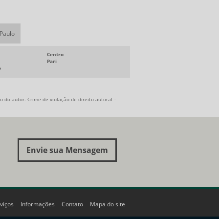
 Paulo
Centro
Pari
e
 do autor. Crime de violação de direito autoral –
Envie sua Mensagem
viços
Informações
Contato
Mapa do site