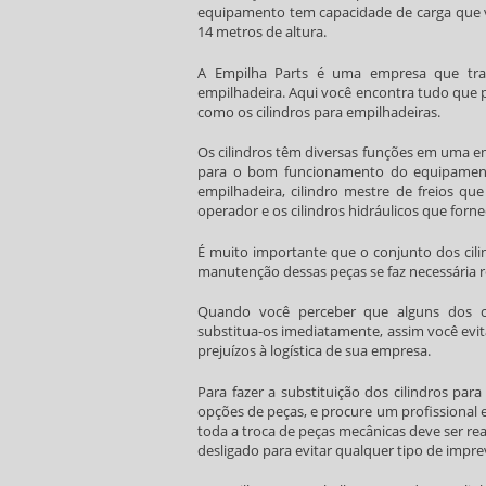
equipamento tem capacidade de carga que va
14 metros de altura.
A Empilha Parts é uma empresa que tr
empilhadeira. Aqui você encontra tudo que
como os
cilindros para empilhadeiras
.
Os cilindros têm diversas funções em uma em
para o bom funcionamento do equipament
empilhadeira, cilindro mestre de freios q
operador e os cilindros hidráulicos que for
É muito importante que o conjunto dos
cil
manutenção dessas peças se faz necessária 
Quando você perceber que alguns dos
substitua-os imediatamente, assim você evi
prejuízos à logística de sua empresa.
Para fazer a substituição dos
cilindros para
opções de peças, e procure um profissional e
toda a troca de peças mecânicas deve ser rea
desligado para evitar qualquer tipo de impre