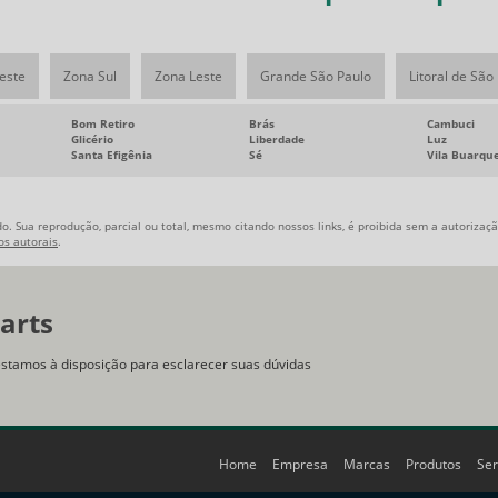
este
Zona Sul
Zona Leste
Grande São Paulo
Litoral de São
Bom Retiro
Brás
Cambuci
Glicério
Liberdade
Luz
Santa Efigênia
Sé
Vila Buarqu
o. Sua reprodução, parcial ou total, mesmo citando nossos links, é proibida sem a autorização
tos autorais
.
arts
estamos à disposição para esclarecer suas dúvidas
Home
Empresa
Marcas
Produtos
Ser