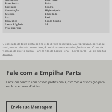
Bom Retiro
Brás
Cambuci
Centro
Consolação
Higienópolis
Glicério
Liberdade
Luz
Pari
República
Santa Cecília
Santa Efigênia
Sé
Vila Buarque
O conteúdo do texto desta página é de direito reservado. Sua reprodução, parcial ou
total, mesmo citando nossos links, é proibida sem a autorização do autor. Crime de
violação de direito autoral – artigo 184 do Código Penal –
Lei 9610/98 - Lei de direitos
autorais
.
Fale com a Empilha Parts
Entre em contato com nossos profissionais, estamos à disposição para
esclarecer suas dúvidas
Envie sua Mensagem