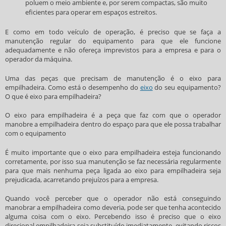
poluem o meio ambiente e, por serem compactas, são muito
eficientes para operar em espaços estreitos.
E como em todo veículo de operação, é preciso que se faça a
manutenção regular do equipamento para que ele funcione
adequadamente e não ofereça imprevistos para a empresa e para o
operador da máquina.
Uma das peças que precisam de manutenção é o
eixo para
empilhadeira
. Como está o desempenho do
eixo
do seu equipamento?
O que é
eixo para empilhadeira
?
O
eixo para empilhadeira
é a peça que faz com que o operador
manobre a empilhadeira dentro do espaço para que ele possa trabalhar
com o equipamento
É muito importante que o
eixo para empilhadeira
esteja funcionando
corretamente, por isso sua manutenção se faz necessária regularmente
para que mais nenhuma peça ligada ao
eixo para empilhadeira
seja
prejudicada, acarretando prejuízos para a empresa.
Quando você perceber que o operador não está conseguindo
manobrar a empilhadeira como deveria, pode ser que tenha acontecido
alguma coisa com o eixo. Percebendo isso é preciso que o eixo
direcional empilhadeira seja substituído imediatamente, evitando riscos