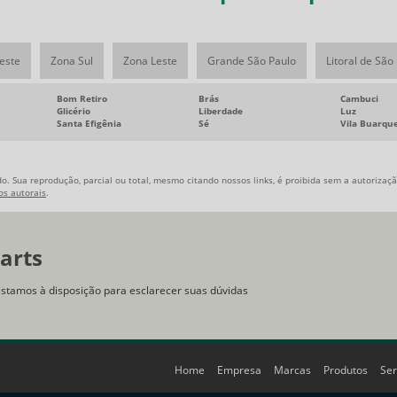
este
Zona Sul
Zona Leste
Grande São Paulo
Litoral de São
Bom Retiro
Brás
Cambuci
Glicério
Liberdade
Luz
Santa Efigênia
Sé
Vila Buarqu
o. Sua reprodução, parcial ou total, mesmo citando nossos links, é proibida sem a autorização
tos autorais
.
arts
estamos à disposição para esclarecer suas dúvidas
Home
Empresa
Marcas
Produtos
Ser