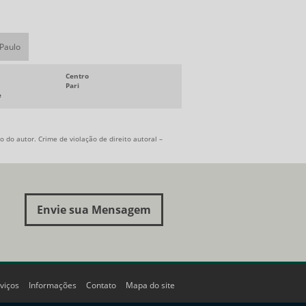
 Paulo
Centro
Pari
e
 do autor. Crime de violação de direito autoral –
Envie sua Mensagem
viços
Informações
Contato
Mapa do site