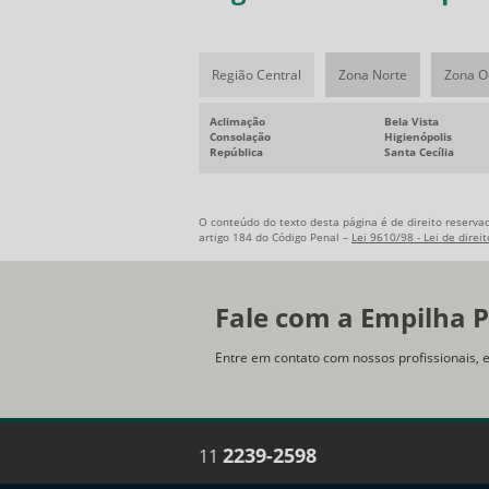
Região Central
Zona Norte
Zona O
Aclimação
Bela Vista
Consolação
Higienópolis
República
Santa Cecília
O conteúdo do texto desta página é de direito reservad
artigo 184 do Código Penal –
Lei 9610/98 - Lei de direi
Fale com a Empilha P
Entre em contato com nossos profissionais, 
2239-2598
11