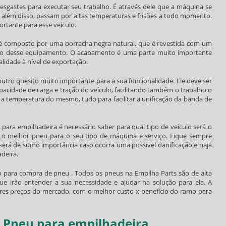
esgastes para executar seu trabalho. É através dele que a máquina se
, além disso, passam por altas temperaturas e frisões a todo momento.
ortante para esse veículo.
 é composto por uma borracha negra natural, que é revestida com um
ção desse equipamento. O acabamento é uma parte muito importante
alidade à nível de exportação.
utro quesito muito importante para a sua funcionalidade. Ele deve ser
cidade de carga e tração do veículo, facilitando também o trabalho o
 a temperatura do mesmo, tudo para facilitar a unificação da banda de
 para empilhadeira
é necessário saber para qual tipo de veículo será o
 o melhor pneu para o seu tipo de máquina e serviço. Fique sempre
será de sumo importância caso ocorra uma possível danificação e haja
adeira
.
o para compra de pneu . Todos os pneus na Empilha Parts são de alta
que irão entender a sua necessidade e ajudar na solução para ela. A
es preços do mercado, com o melhor custo x benefício do ramo para
e Pneu para empilhadeira