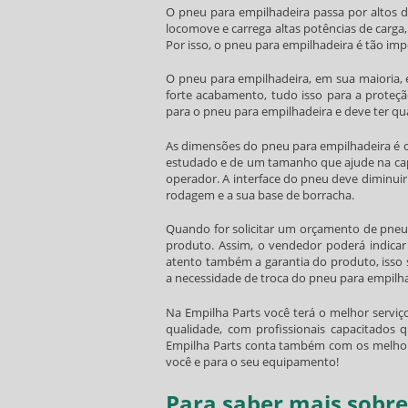
O
pneu para empilhadeira
passa por altos d
locomove e carrega altas potências de carga
Por isso, o
pneu para empilhadeira
é tão imp
O
pneu para empilhadeira
, em sua maioria,
forte acabamento, tudo isso para a prote
para o
pneu para empilhadeira
e deve ter qu
As dimensões do
pneu para empilhadeira
é o
estudado e de um tamanho que ajude na capa
operador. A interface do pneu deve diminuir
rodagem e a sua base de borracha.
Quando for solicitar um orçamento de
pneu
produto. Assim, o vendedor poderá indicar
atento também a garantia do produto, isso 
a necessidade de troca do
pneu para empilh
Na Empilha Parts você terá o melhor serviç
qualidade, com profissionais capacitados 
Empilha Parts conta também com os melhor
você e para o seu equipamento!
Para saber mais sobr