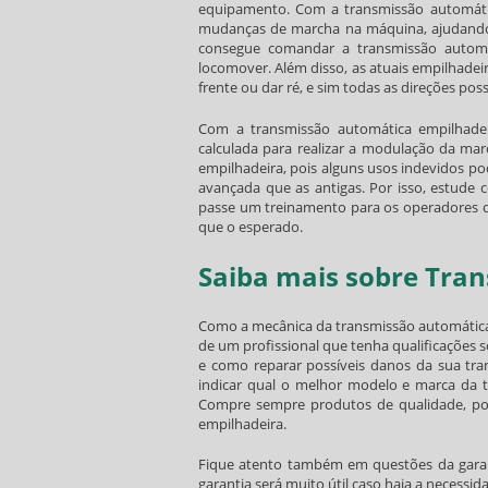
equipamento. Com a
transmissão automáti
mudanças de marcha na máquina, ajudando 
consegue comandar a
transmissão automá
locomover. Além disso, as atuais empilhade
frente ou dar ré, e sim todas as direções poss
Com a
transmissão automática empilhade
calculada para realizar a modulação da m
empilhadeira
, pois alguns usos indevidos p
avançada que as antigas. Por isso, estude
passe um treinamento para os operadores da 
que o esperado.
Saiba mais sobre Tra
Como a mecânica da
transmissão automátic
de um profissional que tenha qualificações s
e como reparar possíveis danos da sua
tra
indicar qual o melhor modelo e marca da
Compre sempre produtos de qualidade, poi
empilhadeira.
Fique atento também em questões da gara
garantia será muito útil caso haja a necess