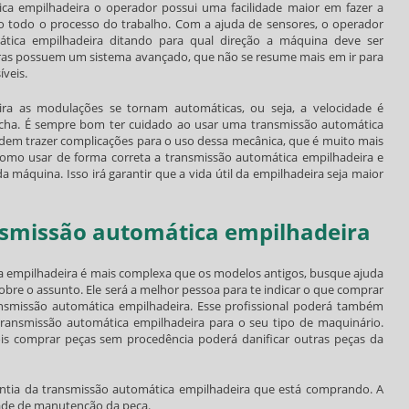
ca empilhadeira
o operador possui uma facilidade maior em fazer a
todo o processo do trabalho. Com a ajuda de sensores, o operador
tica empilhadeira
ditando para qual direção a máquina deve ser
iras possuem um sistema avançado, que não se resume mais em ir para
íveis.
ira
as modulações se tornam automáticas, ou seja, a velocidade é
archa. É sempre bom ter cuidado ao usar uma
transmissão automática
odem trazer complicações para o uso dessa mecânica, que é muito mais
 como usar de forma correta a
transmissão automática empilhadeira
e
máquina. Isso irá garantir que a vida útil da empilhadeira seja maior
nsmissão automática empilhadeira
a empilhadeira
é mais complexa que os modelos antigos, busque ajuda
obre o assunto. Ele será a melhor pessoa para te indicar o que comprar
nsmissão automática empilhadeira
. Esse profissional poderá também
transmissão automática empilhadeira
para o seu tipo de maquinário.
s comprar peças sem procedência poderá danificar outras peças da
ntia da
transmissão automática empilhadeira
que está comprando. A
idade de manutenção da peça.