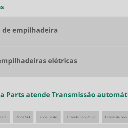
as
 de empilhadeira
mpilhadeiras elétricas
ha Parts atende Transmissão automáti
este
Zona Sul
Zona Leste
Grande São Paulo
Litoral de São