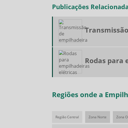
Publicações Relacionad
Transmissão
Rodas para e
Regiões onde a Empil
Região Central
Zona Norte
Zona O