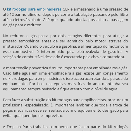
O
kit rodogás para empilhadeiras
GLP é armazenado à uma pressão de
até 12 bar no cilindro, depois percorre a tubulação passando pelo filtro
até a eletroválvula de GLP que, quando aberta, possibilita a passagem
do gás para o redutor.
No redutor, o gás passa por dois estágios diferentes para atingir a
pressão atmosférica antes de ser admitido pelo motor através do
misturador. Quando o veículo é a gasolina, a alimentação do motor com
esse combustível é interrompido pela eletroválvula de gasolina. A
seleção do combustível desejado é executada pela chave comutadora.
A manutenção preventiva é muito importante para empilhadeiras a gás.
Caso falte água em uma empilhadeira a gás, existe um congelamento
no kit rodagás para empilhadeiras e isso acaba acarretando a parada do
equipamento. Por isso, nas épocas mais frias do ano, mantenha seu
equipamento sempre revisado e fique atento com o nível de água.
Para fazer a substituição do
kit rodogás para empilhadeiras
, procure um
profissional especializado. É importante lembrar que toda a troca de
peças mecânicas deve ser realizada com o equipamento desligado para
evitar qualquer tipo de imprevisto.
A Empilha Parts trabalha com peças que fazem parte do
kit rodogás