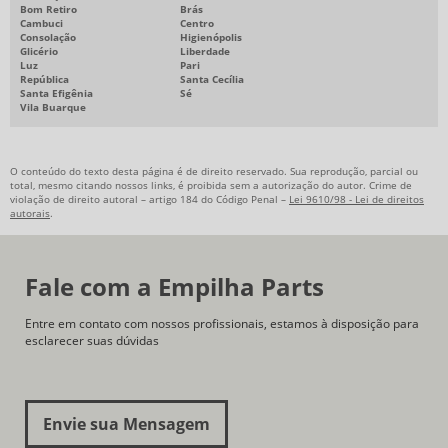
Bom Retiro
Brás
Cambuci
Centro
Consolação
Higienópolis
Glicério
Liberdade
Luz
Pari
República
Santa Cecília
Santa Efigênia
Sé
Vila Buarque
O conteúdo do texto desta página é de direito reservado. Sua reprodução, parcial ou
total, mesmo citando nossos links, é proibida sem a autorização do autor. Crime de
violação de direito autoral – artigo 184 do Código Penal –
Lei 9610/98 - Lei de direitos
autorais
.
Fale com a Empilha Parts
Entre em contato com nossos profissionais, estamos à disposição para
esclarecer suas dúvidas
Envie sua Mensagem